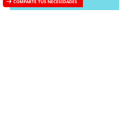
COMPARTE TUS NECESIDADES
CASOS ESTUDIO
Reducción exitosa del consumo de
agua en un Centro de Datos ubicado
en Londres
CASOS ESTUDIO
Previniendo interrupciones en el
Hospital Halton con Hubgrade
CASOS ESTUDIO
Solarec lider en la industria láctea