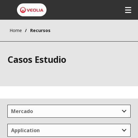
Pasar
al
contenido
principal
Home
Recursos
Casos Estudio
Mercado
Application