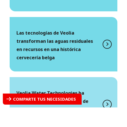
Las tecnologías de Veolia
transforman las aguas residuales
en recursos en una histórica
cervecería belga
Veolia Water Technologies ha
COMPARTE TUS NECESIDADES
lanzado su nueva tecnología de
ósmosis inversa (OI) CaptuRO™ para
aplicaciones industriales