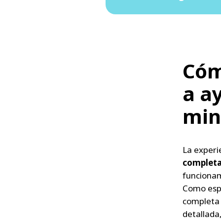
Cóm
a a
mi
La experi
completa 
funcionam
Como espe
completa 
detallada