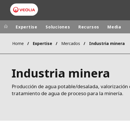
Expertise
Soluciones
Recursos
Media
Home
Expertise
Mercados
Industria minera
Worldwide
Regional s
AUSTRALIA
VEOLIA WATER TECHNOLOGIES
Industria minera
BELGIUM
CANADA
Producción de agua potable/desalada, valorización 
CHINA
tratamiento de agua de proceso para la minería.
DENMARK
DEUTSCHLA
ESPAÑA
FINLAND