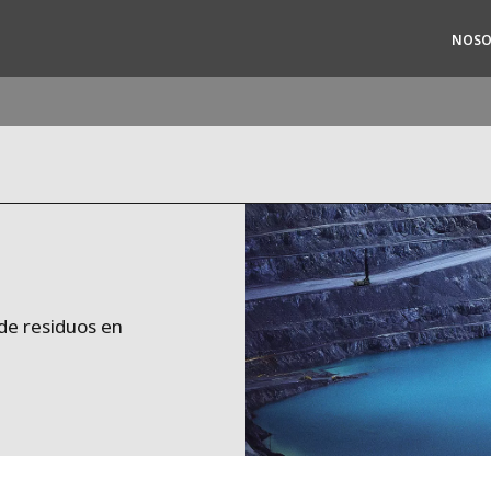
NOSO
ites
Specialty Brands
ANOXKALDNES
AQUAFLOW
BIOTHANE
de residuos en
ELGA
EVALED
ND
ENTROPÎE
HPD
HYDROTECH