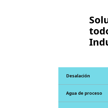
Sol
todo
Ind
Desalación
Agua de proceso