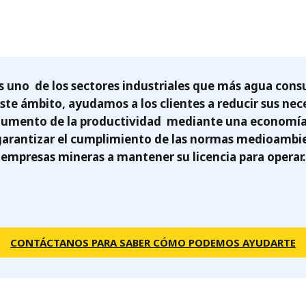
MPP SYSTEMS
OTV
PMT
CA
SIDEM
WESTGARTH
es uno de los sectores industriales que más agua co
WHITTIER
 este ámbito, ayudamos a los clientes a reducir sus ne
aumento de la productividad mediante una economía 
ICA
 garantizar el cumplimiento de las normas medioambien
empresas mineras a mantener su licencia para operar.
ASIA
GDOM
CONTÁCTANOS PARA SABER CÓMO PODEMOS AYUDARTE