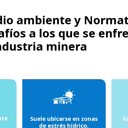
io ambiente y Normat
afíos a los que se enfr
industria minera
nte
Suele ubicarse en zonas
F
de estrés hídrico.