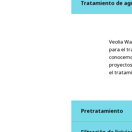
Tratamiento de agu
Veolia Wa
para el t
conocemos
proyectos
el tratam
Pretratamiento
Filtración de lixivia