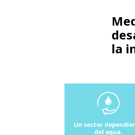
Med
des
la 
Un sector dependie
del agua.