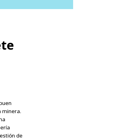
te
 buen
a minera.
ama
iería
gestión de