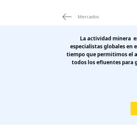
FRANCE
IRELAND
Mercados
ITALIA
LATIN AMERI
MIDDLE-EAST
La actividad minera 
NEDERLAND
especialistas globales en
NORGE
tiempo que permitimos el 
NORTH AMER
todos los efluentes para
POLSKA
SOUTH EAST 
SVERIGE
UNITED KIN