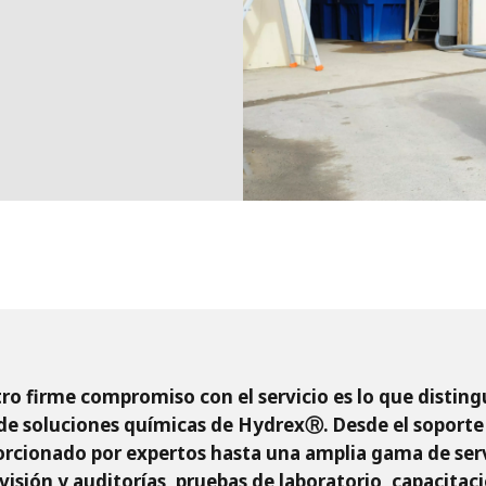
MPP SYSTEMS
OTV
PMT
CA
SIDEM
WESTGARTH
WHITTIER
ICA
ASIA
GDOM
ro firme compromiso con el servicio es lo que distingu
de soluciones químicas de HydrexⓇ. Desde el soporte
rcionado por expertos hasta una amplia gama de ser
visión y auditorías, pruebas de laboratorio, capacitac