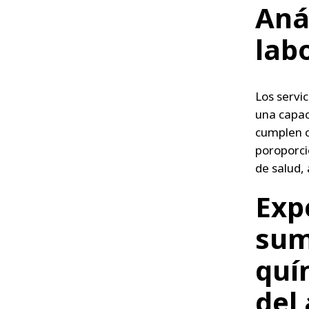
Aná
labo
Los servi
una capac
cumplen c
poroporci
de salud,
Expe
sum
quí
del