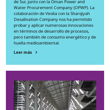
de Sur, junto con la Oman Power and
Water Procurement Company (OPWP). La
colaboración de Veolia con la Sharqiyah
Desalination Company nos ha permitido
probar y aplicar numerosas innovaciones
en términos de desarrollo de procesos,
pero también de consumo energético y de
huella medioambiental.
Leer más